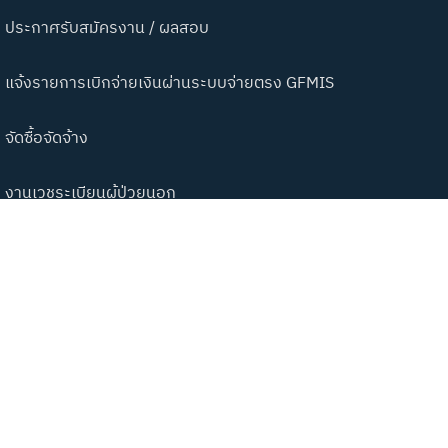
ประกาศรับสมัครงาน / ผลสอบ
แจ้งรายการเบิกจ่ายเงินผ่านระบบจ่ายตรง GFMIS
จัดซื้อจัดจ้าง
งานเวชระเบียนผู้ป่วยนอก
ITA
บริการเจ้าหน้าที่และประชาชน
สำหรับเจ้าหน้าที่
ที่อยู่โรงพยาบาล