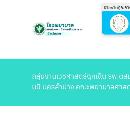
รายงานคุณภา
กลุ่มงานเวชศาสตร์ฉุกเฉิน รพ.ต
นนี นครลำปาง คณะพยาบาลศาสต