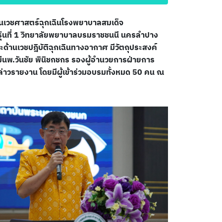
านเวชศาสตร์ฉุกเฉินโรงพยาบาลสมเด็จ
ุ่นที่ 1 วิทยาลัยพยาบาลบรมราชชนนี นครลำปาง
านเวชปฎิบัติฉุกเฉินทางอากาศ มีวัตถุประสงค์
 มีนพ.วันชัย พินิชกชกร รองผู้อำนวยการฝ่ายการ
่าวรายงาน โดยมีผู้เข้าร่วมอบรมทั้งหมด 50 คน ณ