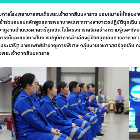
อำนวยการโรงพยาบาลสมเด็จพระเจ้าตากสินมหาราช มอบหมายให้กลุ่มง
ข้าร่วมอบรมหลักสูตรการพยาบาลเฉพาะทางสาขาเวชปฎิบัติฉุกเฉิน ร
นด้านเวชศาสตร์ฉุกเฉิน ในโครงการเสริมสร้างความรู้และทักษะด้
ระสบการณ์และแนวทางในการปฎิบัติการลำเลียงผู้ป่วยฉุกเฉินทางอากาศ
รประเสริฐ นายแพทย์ชำนาญการพิเศษ กลุ่มงานเวชศาสตร์ฉุกเฉิน กล
็จพระเจ้าตากสินมหาราช