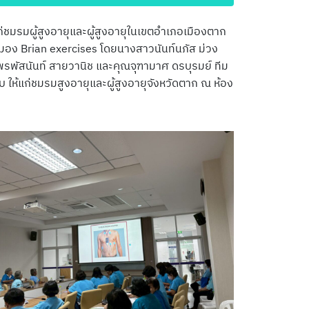
่ชมรมผู้สูงอายุและผู้สูงอายุในเขตอำเภอเมืองตาก
มอง Brian exercises โดยนางสาวนันท์นภัส ม่วง
รพัสนันท์ สายวานิช และคุณจุฑามาศ ดรบุรมย์ ทีม
ห้แก่ชมรมสูงอายุและผู้สูงอายุจังหวัดตาก ณ ห้อง