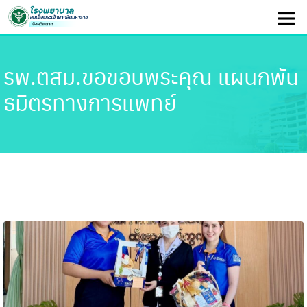
รพ.ตสม.ขอขอบพระคุณ แผนกพัน
ธมิตรทางการแพทย์