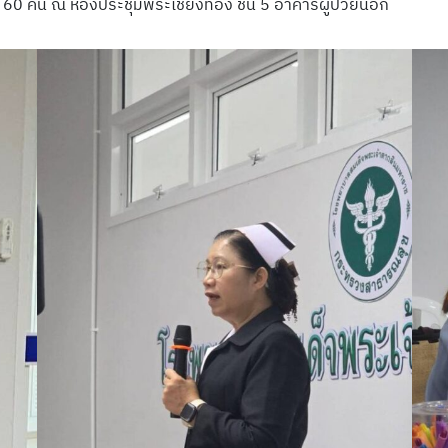
น 60 คน ณ ห้องประชุมพระเชียงทอง ชั้น 5 อาคารผู้ป่วยนอก