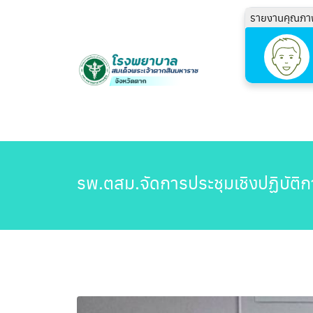
รายงานคุณภา
รพ.ตสม.จัดการประชุมเชิงปฏิบัติก