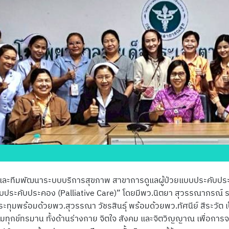
 และทีมพัฒนาระบบบริการสุขภาพ สาขาการดูแลผู้ป่วยแบบประคับป
วยแบบประคับประคอง (Palliative Care)” โดยมีพว.นิตยา สุวรรณาภร
มพร้อมด้วยพว.สุวรรณา วัชรสินธุ์ พร้อมด้วยพว.ทัศนีย์ สีระวัต เป็น
ามทุกข์ทรมาน ทั้งด้านร่างกาย จิตใจ สังคม และจิตวิญญาณ เพื่อการ