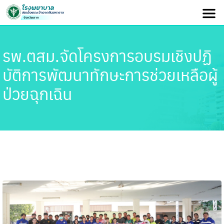
รพ.ตสม.จัดโครงการอบรมเชิงปฏิ
บัติการพัฒนาทักษะการช่วยเหลือผู้
ป่วยฉุกเฉิน