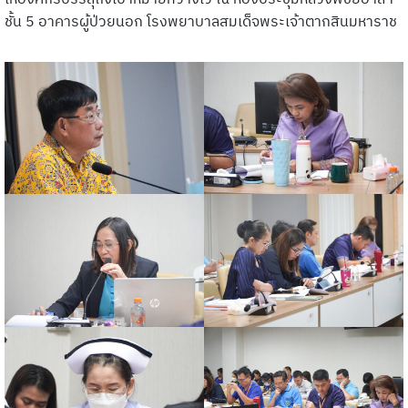
ชั้น 5 อาคารผู้ป่วยนอก โรงพยาบาลสมเด็จพระเจ้าตากสินมหาราช