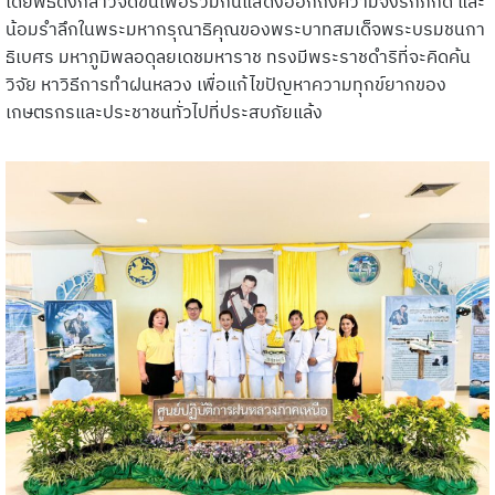
โดยพิธีดังกล่าวจัดขึ้นเพื่อร่วมกันแสดงออกถึงความจงรักภักดี และ
น้อมรำลึกในพระมหากรุณาธิคุณของพระบาทสมเด็จพระบรมชนกา
ธิเบศร มหาภูมิพลอดุลยเดชมหาราช ทรงมีพระราชดำริที่จะคิดค้น
วิจัย หาวิธีการทำฝนหลวง เพื่อแก้ไขปัญหาความทุกข์ยากของ
เกษตรกรและประชาชนทั่วไปที่ประสบภัยแล้ง