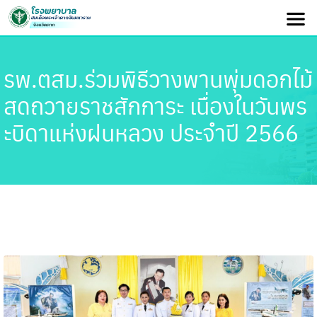
รพ.ตสม.ร่วมพิธีวางพานพุ่มดอกไม้
สดถวายราชสักการะ เนื่องในวันพร
ะบิดาแห่งฝนหลวง ประจำปี 2566