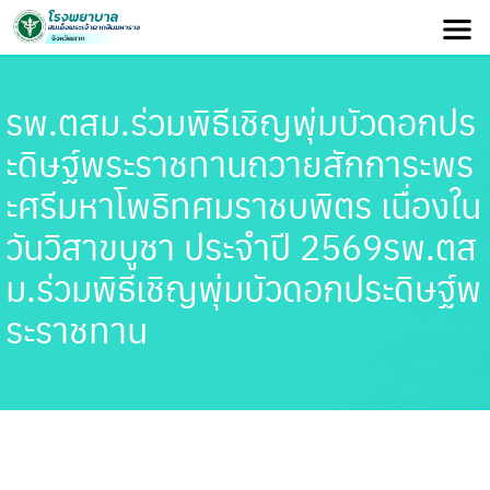
รพ.ตสม.ร่วมพิธีเชิญพุ่มบัวดอกปร
ะดิษฐ์พระราชทานถวายสักการะพร
ะศรีมหาโพธิทศมราชบพิตร เนื่องใน
วันวิสาขบูชา ประจำปี 2569รพ.ตส
ม.ร่วมพิธีเชิญพุ่มบัวดอกประดิษฐ์พ
ระราชทาน