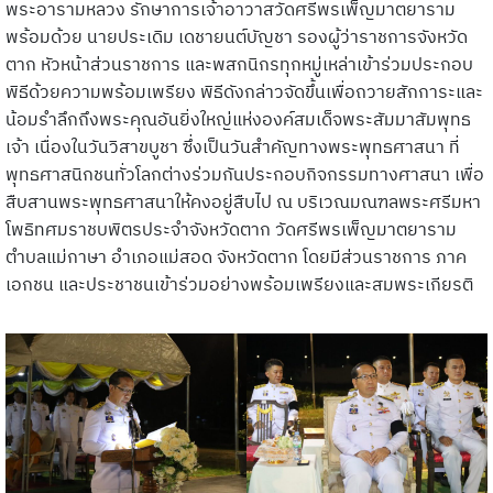
พระอารามหลวง รักษาการเจ้าอาวาสวัดศรีพรเพ็ญมาตยาราม
พร้อมด้วย นายประเดิม เดชายนต์บัญชา รองผู้ว่าราชการจังหวัด
ตาก หัวหน้าส่วนราชการ และพสกนิกรทุกหมู่เหล่าเข้าร่วมประกอบ
พิธีด้วยความพร้อมเพรียง พิธีดังกล่าวจัดขึ้นเพื่อถวายสักการะและ
น้อมรำลึกถึงพระคุณอันยิ่งใหญ่แห่งองค์สมเด็จพระสัมมาสัมพุทธ
เจ้า เนื่องในวันวิสาขบูชา ซึ่งเป็นวันสำคัญทางพระพุทธศาสนา ที่
พุทธศาสนิกชนทั่วโลกต่างร่วมกันประกอบกิจกรรมทางศาสนา เพื่อ
สืบสานพระพุทธศาสนาให้คงอยู่สืบไป ณ บริเวณมณฑลพระศรีมหา
โพธิทศมราชบพิตรประจำจังหวัดตาก วัดศรีพรเพ็ญมาตยาราม
ตำบลแม่กาษา อำเภอแม่สอด จังหวัดตาก โดยมีส่วนราชการ ภาค
เอกชน และประชาชนเข้าร่วมอย่างพร้อมเพรียงและสมพระเกียรติ