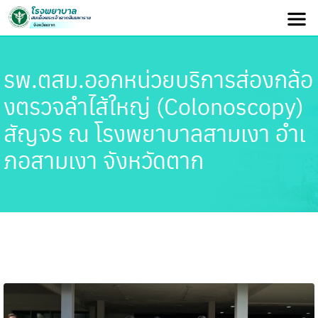
รพ.ตสม.ออกหน่วยบริการส่องกล้อ
งตรวจลำไส้ใหญ่ (Colonoscopy)
สัญจร ณ โรงพยาบาลสามเงา อำเ
ภอสามเงา จังหวัดตาก