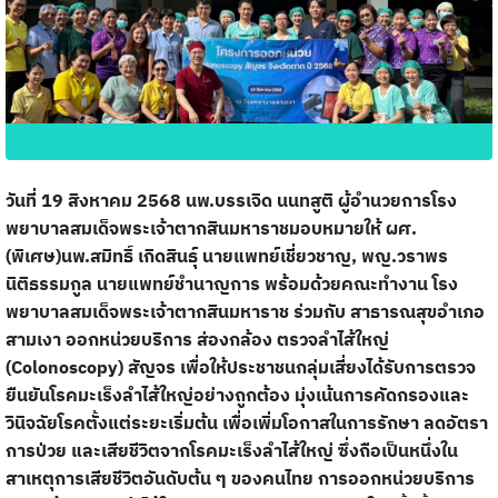
วันที่ 19 สิงหาคม 2568 นพ.บรรเจิด นนทสูติ
ผู้อำนวยการโรง
พยาบาลสมเด็จพระเจ้าตากสินมหาราชมอบหมายให้ ผศ.
(พิเศษ)นพ.สมิทธิ์ เกิดสินธุ์ นายแพทย์เชี่ยวชาญ, พญ.วราพร
นิติธรรมกูล
นายแพทย์ชำนาญการ พร้อมด้วยคณะทำงาน โรง
พยาบาลสมเด็จพระเจ้าตากสินมหาราช ร่วมกับ สาธารณสุขอำเภอ
สามเงา ออกหน่วยบริการ ส่องกล้อง ตรวจลำไส้ใหญ่
(Colonoscopy) สัญจร เพื่อให้ประชาชนกลุ่มเสี่ยงได้รับการตรวจ
ยืนยันโรคมะเร็งลำไส้ใหญ่อย่างถูกต้อง มุ่งเน้นการคัดกรองและ
วินิจฉัยโรคตั้งแต่ระยะเริ่มต้น เพื่อเพิ่มโอกาสในการรักษา ลดอัตรา
การป่วย และเสียชีวิตจากโรคมะเร็งลำไส้ใหญ่ ซึ่งถือเป็นหนึ่งใน
สาเหตุการเสียชีวิตอันดับต้น ๆ ของคนไทย การออกหน่วยบริการ