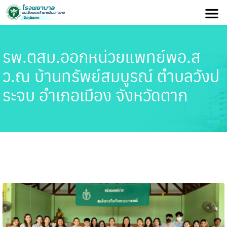
รพ.ตสม.ออกหน่วยแพทย์พอ.ส
ว.ณ บ้านทรัพย์สมบูรณ์ ตำบลวังป
ระจบ อำเภอเมือง จังหวัดตาก