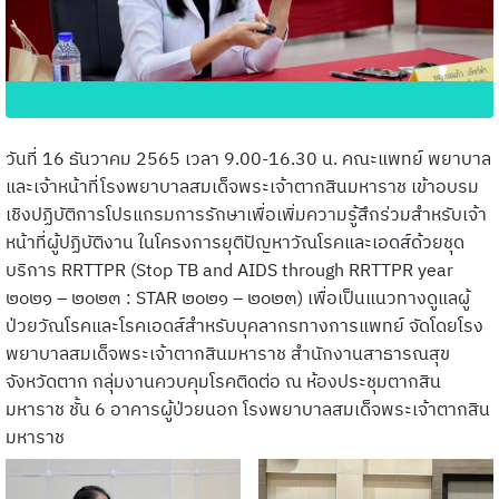
วันที่ 16 ธันวาคม 2565 เวลา 9.00-16.30 น. คณะแพทย์ พยาบาล
และเจ้าหน้าที่โรงพยาบาลสมเด็จพระเจ้าตากสินมหาราช เข้าอบรม
เชิงปฏิบัติการโปรแกรมการรักษาเพื่อเพิ่มความรู้สึกร่วมสำหรับเจ้า
หน้าที่ผู้ปฏิบัติงาน ในโครงการยุติปัญหาวัณโรคและเอดส์ด้วยชุด
บริการ RRTTPR (Stop TB and AIDS through RRTTPR year
๒๐๒๑ – ๒๐๒๓ : STAR ๒๐๒๑ – ๒๐๒๓) เพื่อเป็นแนวทางดูแลผู้
ป่วยวัณโรคและโรคเอดส์สำหรับบุคลากรทางการแพทย์ จัดโดยโรง
พยาบาลสมเด็จพระเจ้าตากสินมหาราช สำนักงานสาธารณสุข
จังหวัดตาก กลุ่มงานควบคุมโรคติดต่อ ณ ห้องประชุมตากสิน
มหาราช ชั้น 6 อาคารผู้ป่วยนอก โรงพยาบาลสมเด็จพระเจ้าตากสิน
มหาราช