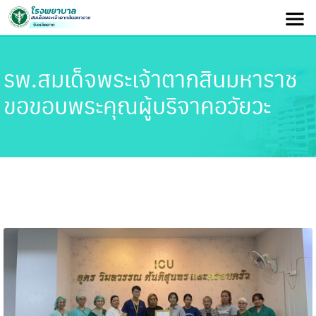
รพ.สมเด็จพระเจ้าตากสินมหาราช
ขอขอบพระคุณผู้บริจาคอวัยวะ