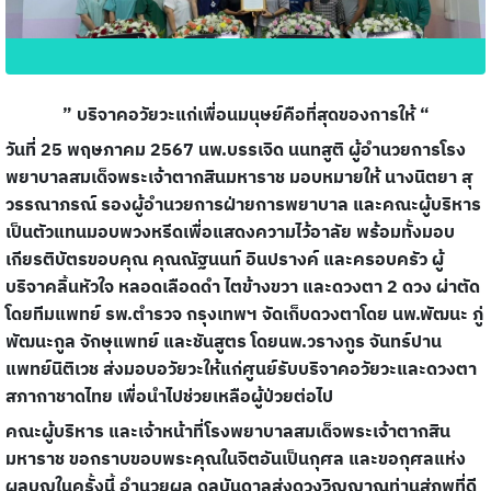
” บริจาคอวัยวะแก่เพื่อนมนุษย์คือที่สุดของการให้ “
วันที่ 25 พฤษภาคม 2567 นพ.บรรเจิด นนทสูติ ผู้อำนวยการโรง
พยาบาลสมเด็จพระเจ้าตากสินมหาราช มอบหมายให้ นางนิตยา สุ
วรรณาภรณ์ รองผู้อำนวยการฝ่ายการพยาบาล และคณะผู้บริหาร
เป็นตัวแทนมอบพวงหรีดเพื่อแสดงความไว้อาลัย พร้อมทั้งมอบ
เกียรติบัตรขอบคุณ คุณณัฐนนท์ อินปรางค์ และครอบครัว
ผู้
บริจาคลิ้นหัวใจ หลอดเลือดดำ ไตข้างขวา และดวงตา 2 ดวง ผ่าตัด
โดยทีมแพทย์ รพ.ตำรวจ กรุงเทพฯ
จัดเก็บดวงตาโดย นพ.พัฒนะ ภู่
พัฒนะกูล จักษุแพทย์ และชันสูตร โดยนพ.วรางกูร จันทร์ปาน
แพทย์นิติเวช
ส่งมอบอวัยวะให้แก่ศูนย์รับบริจาคอวัยวะและดวงตา​
สภากาชาดไทย​ เพื่อนำไปช่วยเหลือผู้ป่วยต่อไป
คณะผู้บริหาร และเจ้าหน้าที่โรงพยาบาลสมเด็จพระเจ้าตากสิน
มหาราช ขอกราบขอบพระคุณในจิตอันเป็นกุศล และขอกุศลแห่ง
ผลบุญในครั้งนี้ อำนวยผล ดลบันดาลส่งดวงวิญญาณท่านสู่ภพที่ดี