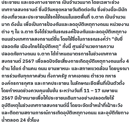
ประชาชน และของทางราชการ เป็นจำนวนมาก โดยเฉพาะช่วง
เทศกาลสงกรานต์ ซึ่งมีวันหยุดหลายวันติดต่อกัน ซึ่งช่วงนี้จะมีนัก
ท่องเที่ยวและประชาชนใช้รถใช้ถนนในเขตพื้นที่ จ.ตาก เป็นจำนวน
มาก ดังนั้น เพื่อเป็นการป้องกันและลดอุบัติเหตุทางถนน หน่วยงาน
ต่าง ๆ ใน จ.ตาก จึงได้ร่วมกันรณรงค์ป้องกันและลดอุบัติเหตุทาง
ถนนช่วงเทศกาลสงกรานต์ขึ้น โดยใช้ชื่อในการรณรงค์ว่า “ขับขี่
ปลอดภัย เมืองไทยไร้อุบัติเหตุ” ทั้งนี้ ศูนย์อำนวยการความ
ปลอดภัยทางถนน จ.ตาก ได้กำหนดมาตรการในช่วงเทศกาล
สงกรานต์ 2567 เพื่อลดปัจจัยเสี่ยงการเกิดอุบัติเหตุทางถนนทั้ง 4
ด้าน ได้แก่ ด้านคน ถนน ยานพาหนะ และสภาพแวดล้อม โดยบูรณา
การร่วมกับทุกภาคส่วน ทั้งภาครัฐ ภาคเอกชน ตำรวจ ทหาร
องค์กรการกุศล และภาคประชาชน ในลักษณะยึดพื้นที่เป็นตัวตั้ง
โดยกำหนดช่วงควบคุมเข้มข้น ระหว่างวันที่ 11 – 17 เมษายน
2567 มีเป้าหมายเพื่อให้ประชาชนเดินทางอย่างปลอดภัยไร้
อุบัติเหตุในช่วงเทศกาลสงกรานต์นี้ โดยจะจัดเจ้าหน้าที่เฝ้าระวัง
และติดตามสถานการณ์การเกิดอุบัติเหตุทางถนน และอุบัติภัยทาง
น้ำตลอด 24 ชั่วโมง