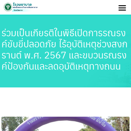
ร่วมเป็นเกียรติในพิธีเปิดการรณรง
ค์ขับขี่ปลอดภัย ไร้อุบัติเหตุช่วงสงก
รานต์ พ.ศ. 2567 และขบวนรณรง
ค์ป้องกันและลดอุบัติเหตุทางถนน