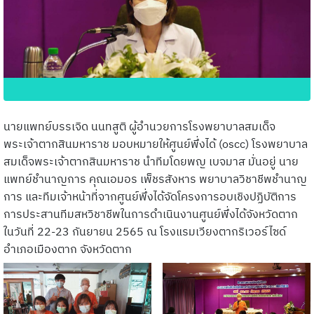
นายแพทย์บรรเจิด นนทสูติ ผู้อำนวยการโรงพยาบาลสมเด็จ
พระเจ้าตากสินมหาราช มอบหมายให้ศูนย์พึ่งได้ (oscc) โรงพยาบาล
สมเด็จพระเจ้าตากสินมหาราช นำทีมโดยพญ เบจมาส มั่นอยู่ นาย
แพทย์ชำนาญการ คุณเอมอร เพ็ชรสังหาร พยาบาลวิชาชีพชำนาญ
การ และทีมเจ้าหน้าที่จากศูนย์พึ่งได้จัดโครงการอบเชิงปฏิบัติการ
การประสานทีมสหวิชาชีพในการดำเนินงานศูนย์พึ่งได้จังหวัดตาก
ในวันที่ 22-23 กันยายน 2565 ณ โรงแรมเวียงตากริเวอร์ไซด์
อำเภอเมืองตาก จังหวัดตาก