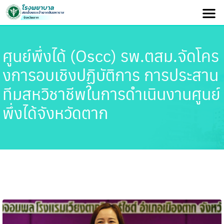
ศูนย์พึ่งได้ (oscc) รพ.ตสม.จัดโคร
งการอบเชิงปฏิบัติการ การประสาน
ทีมสหวิชาชีพในการดำเนินงานศูนย์
พึ่งได้จังหวัดตาก