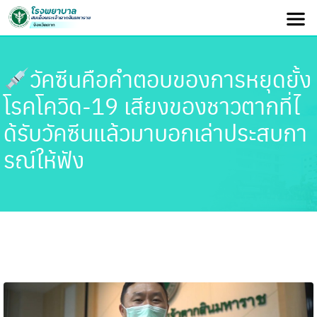
วัคซีนคือคำตอบของการหยุดยั้ง
โรคโควิด-19 เสียงของชาวตากที่ไ
ด้รับวัคซีนแล้วมาบอกเล่าประสบกา
รณ์ให้ฟัง