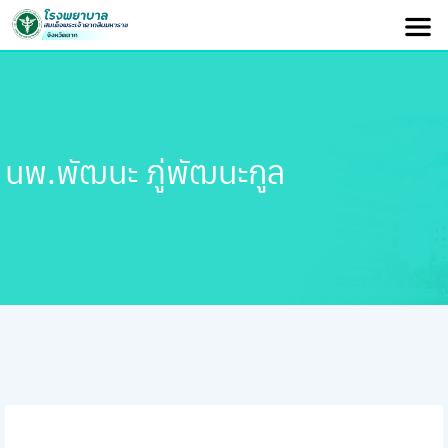
นพ.พัฒนะ ภู่พัฒนะกูล