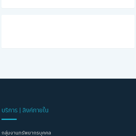
บริการ | ลิงค์ภายใน
กลุ่มงานทรัพยากรบุคคล