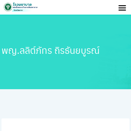
พญ.ลลิต์ภัทร ถิรธันยบูรณ์