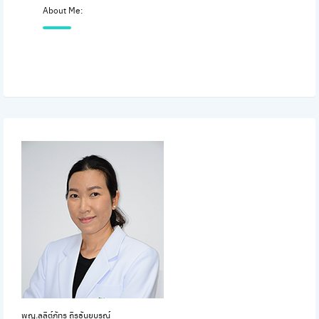
About Me:
พญ.ลลิต์ภัทร ถิรธันยบูรณ์