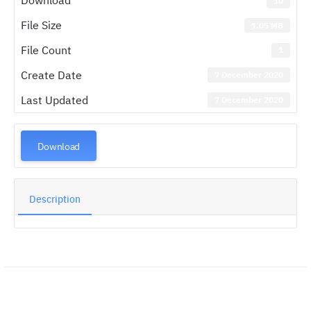
Download
10
File Size
1.05 MB
File Count
1
Create Date
7 December 2020
Last Updated
7 December 2020
Download
Description