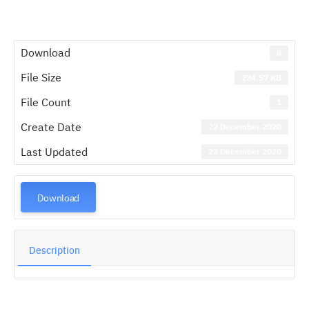
Download
8
File Size
224.57 KB
File Count
1
Create Date
22 December 2020
Last Updated
22 December 2020
Download
Description