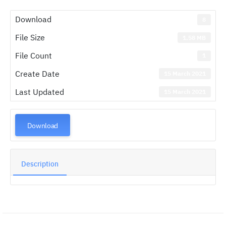
Download
8
File Size
1.58 MB
File Count
1
Create Date
15 March 2021
Last Updated
15 March 2021
Download
Description