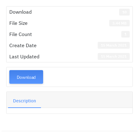
Download
10
File Size
3.44 MB
File Count
1
Create Date
15 March 2021
Last Updated
15 March 2021
Download
Description