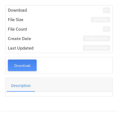
Download
6
File Size
10.95 MB
File Count
1
Create Date
13 March 2021
Last Updated
13 March 2021
Download
Description