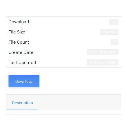
Download
15
File Size
2.42 MB
File Count
1
Create Date
8 February 2021
Last Updated
8 February 2021
Download
Description