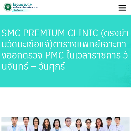
SMC PREMIUM CLINIC (ตรงข้า
มวัดมะเขือแจ้)ตารางแพทย์เฉาะทา
งออกตรวจ PMC ในเวลาราชการ วั
นจันทร์ – วันศุกร์