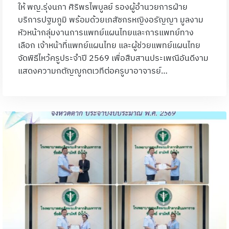
ให้ พญ.รุ่งนภา ศิริพรไพบูลย์ รองผู้อำนวยการฝ่าย
บริการปฐมภูมิ พร้อมด้วยเภสัชกรหญิงอรัญญา มูลงาม
หัวหน้ากลุ่มงานการแพทย์แผนไทยและการแพทย์ทาง
เลือก เจ้าหน้าที่แพทย์แผนไทย และผู้ช่วยแพทย์แผนไทย
จัดพิธีไหว้ครูประจำปี 2569 เพื่อสืบสานประเพณีอันดีงาม
แสดงความกตัญญูกตเวทีต่อครูบาอาจารย์…